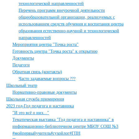
технологической направленностей
Перечень программ внеурочной деятельности
общеобразовательной организации, реализуемых с
использованием средств обучения и воспитания центра
образования естественно-научной и технологической
направленностей
Мероприятия центра "Точка роста"
Готовность центра "Точка роста" к открытию
Документы
Педагоги
Обратная связь (контакты)
Часто задаваемые вопросы ???
Школьный театр
Нормативно-правовые документы
Школьная служба примирения
2023 год-Год педагога и наставника
"И это всё о них..."
Тематическая выставка "Год педагога и наставника" в
информационно-библиотечном центре МБОУ СОШ №3
#мойпервыйучитель#сухойлог#ГПН