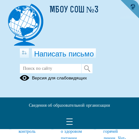
МБОУ СОШ №3
Написать письмо
Версия для слабовидящих
Питание
Основные
Документы
Примерное
сведения
10-ти
Сведения об образовательной организации
дневное
меню
Родительский
Информация
Телефоны
контроль
о здоровом
горячей
питании
линии. Чат-