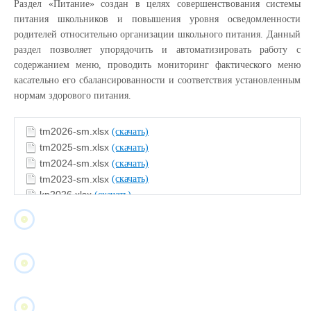
Раздел «Питание» создан в целях совершенствования системы
питания школьников и повышения уровня осведомленности
родителей относительно организации школьного питания. Данный
раздел позволяет упорядочить и автоматизировать работу с
содержанием меню, проводить мониторинг фактического меню
касательно его сбалансированности и соответствия установленным
нормам здорового питания.
tm2026-sm.xlsx
(скачать)
tm2025-sm.xlsx
(скачать)
tm2024-sm.xlsx
(скачать)
tm2023-sm.xlsx
(скачать)
kp2026.xlsx
(скачать)
kp2025.xlsx
(скачать)
kp2024.xlsx
(скачать)
kp2023.xlsx
(скачать)
findex.xlsx
(скачать)